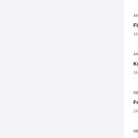
Ä
F
16
Ä
K
16
G
F
24
G