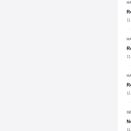
H
R
11
H
R
11
H
R
11
G
N
11