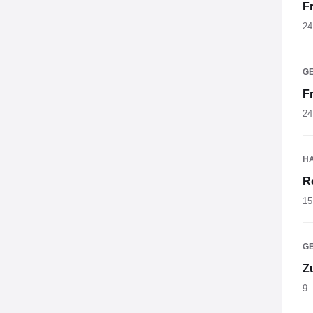
F
24
G
F
24
H
R
15
G
Z
9.