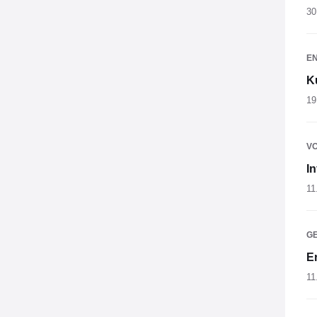
30
E
K
19
V
I
11
G
E
11