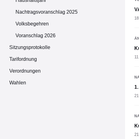
Haushaltsjahr
V
Nachtragsvoranschlag 2025
18
Volksbegehren
Voranschlag 2026
Ä
Sitzungsprotokolle
K
11
Tarifordnung
Verordnungen
N
Wahlen
1
21
N
K
21