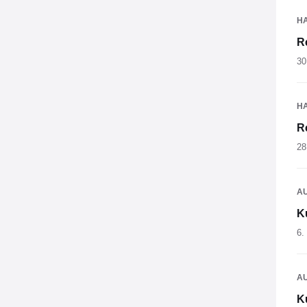
H
R
30
H
R
28
A
K
6.
A
K