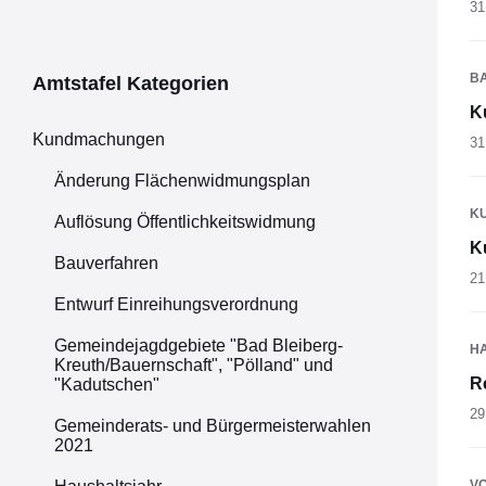
31
B
Amtstafel Kategorien
K
Kundmachungen
31
Änderung Flächenwidmungsplan
K
Auflösung Öffentlichkeitswidmung
K
Bauverfahren
21
Entwurf Einreihungsverordnung
Gemeindejagdgebiete "Bad Bleiberg-
H
Kreuth/Bauernschaft", "Pölland" und
R
"Kadutschen"
29
Gemeinderats- und Bürgermeisterwahlen
2021
V