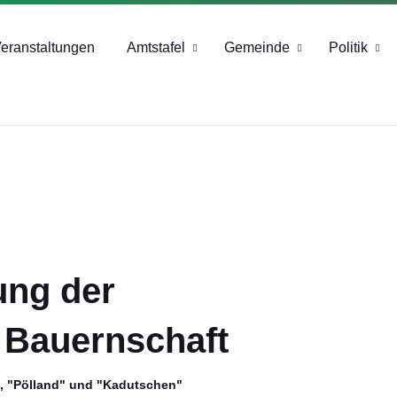
+43 4244 2211-25
eranstaltungen
Amtstafel
Gemeinde
Politik
ung der
 Bauernschaft
, "Pölland" und "Kadutschen"