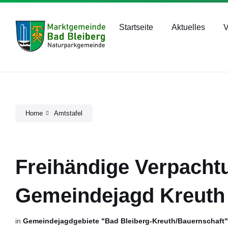
Skip
Skip
Skip
bad-bleiberg@ktn.gde.at
+43 4244 2211
to
to
to
content
main
footer
Startseite
Aktuelles
V
navigation
Home
Amtstafel
Freihändige Verpacht
Gemeindejagd Kreuth
in
Gemeindejagdgebiete "Bad Bleiberg-Kreuth/Bauernschaft"