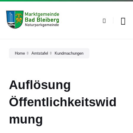
Skip
Skip
Skip
to
to
to
content
main
footer
navigation
Home
Amtstafel
Kundmachungen
Auflösung
Öffentlichkeitswid
mung