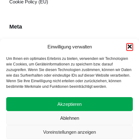
Cookie Policy (EU)
Meta
Impressum
Einwilligung verwalten
Datenschutzerklärung
Um Ihnen ein optimales Erlebnis zu bieten, verwenden wir Technologien
wie Cookies, um Geräteinformationen zu speichern bzw. darauf
Cookie Policy (EU)
zuzugreifen. Wenn Sie diesen Technologien zustimmen, können wir Daten
wie das Surfverhalten oder eindeutige IDs auf dieser Website verarbeiten.
Wenn Sie Ihre Einwilligung nicht erteilen oder zurückziehen, können
bestimmte Merkmale und Funktionen beeinträchtigt werden.
Adresse
Akzeptieren
Ablehnen
Voreinstellungen anzeigen
Proudly made by Alpsware