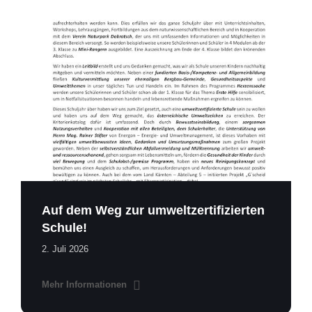
Auf
dem
Weg
zur
umweltzertifizierten
Schule_GemeindeApp.pdf
Auf dem Weg zur umweltzertifizierten
Schule!
2. Juli 2026
Mehr Informationen