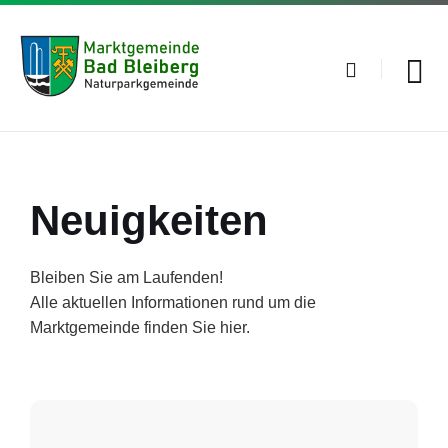
Skip
Skip
Skip
to
to
to
content
main
footer
navigation
Neuigkeiten
Bleiben Sie am Laufenden!
Alle aktuellen Informationen rund um die
Marktgemeinde finden Sie hier.