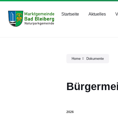
Skip
Skip
Skip
bad-bleiberg@ktn.gde.at
+43 4244 2211
to
to
to
content
main
footer
Startseite
Aktuelles
V
navigation
Home
Dokumente
Bürgermei
2026