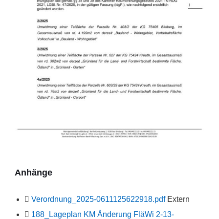
Anhänge
File
Verordnung_2025-0611125622918.pdf
Extern
extension:
188_Lageplan KM Änderung FläWi 2-13-