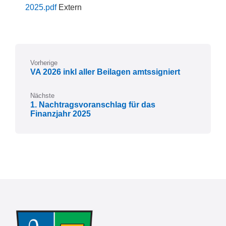
pdf
File
2025.pdf
Extern
extension:
pdf
Vorherige
VA 2026 inkl aller Beilagen amtssigniert
Nächste
1. Nachtragsvoranschlag für das
Finanzjahr 2025