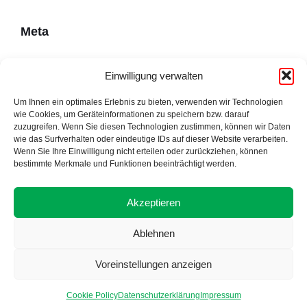
Meta
Impressum
Einwilligung verwalten
Datenschutzerklärung
Um Ihnen ein optimales Erlebnis zu bieten, verwenden wir Technologien
wie Cookies, um Geräteinformationen zu speichern bzw. darauf
Cookie Policy (EU)
zuzugreifen. Wenn Sie diesen Technologien zustimmen, können wir Daten
wie das Surfverhalten oder eindeutige IDs auf dieser Website verarbeiten.
Wenn Sie Ihre Einwilligung nicht erteilen oder zurückziehen, können
bestimmte Merkmale und Funktionen beeinträchtigt werden.
Adresse
Akzeptieren
Ablehnen
Voreinstellungen anzeigen
Proudly made by Alpsware
A part of the GemeindeApp family by Axandu
Cookie Policy
Datenschutzerklärung
Impressum