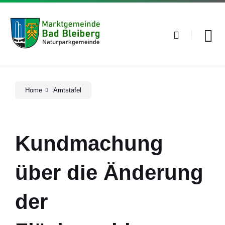
Skip
Skip
Skip
to
to
to
content
main
footer
navigation
Home
Amtstafel
Kundmachung
über die Änderung
der