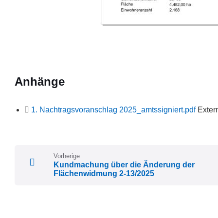
Anhänge
File
1. Nachtragsvoranschlag 2025_amtssigniert.pdf
Exter
extens
pdf
Vorherige
Kundmachung über die Änderung der
Flächenwidmung 2-13/2025