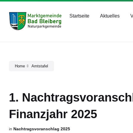
Skip
Skip
Skip
bad-bleiberg@ktn.gde.at
+43 4244 2211
to
to
to
content
main
footer
Startseite
Aktuelles
V
navigation
Home
Amtstafel
1. Nachtragsvoranschl
Finanzjahr 2025
in
Nachtragsvoranschlag 2025