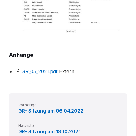
Anhänge
File
GR_05_2021.pdf
Extern
extension:
pdf
Vorherige
GR- Sitzung am 06.04.2022
Nächste
GR- Sitzung am 18.10.2021