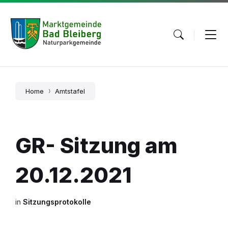
Skip
Skip
Skip
to
to
to
content
main
footer
navigation
Home
Amtstafel
GR- Sitzung am
20.12.2021
in
Sitzungsprotokolle