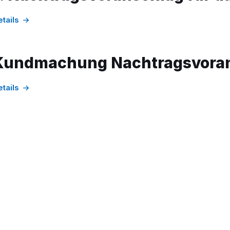
etails
Kundmachung Nachtragsvoran
etails