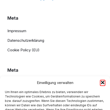
Meta
Impressum
Datenschutzerklärung
Cookie Policy (EU)
Meta
Einwilligung verwalten
Impressum
Um Ihnen ein optimales Erlebnis zu bieten, verwenden wir
Datenschutzerklärung
Technologien wie Cookies, um Geräteinformationen zu speichern
bzw. darauf zuzugreifen. Wenn Sie diesen Technologien zustimmen,
Cookie Policy (EU)
können wir Daten wie das Surfverhalten oder eindeutige IDs auf
dieser Website verarbeiten. Wenn Sie Ihre Einwilligung nicht erteilen