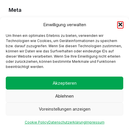
Meta
Einwilligung verwalten
Impressum
Um Ihnen ein optimales Erlebnis zu bieten, verwenden wir
Datenschutzerklärung
Technologien wie Cookies, um Geräteinformationen zu speichern
bzw. darauf zuzugreifen. Wenn Sie diesen Technologien zustimmen,
Cookie Policy (EU)
können wir Daten wie das Surfverhalten oder eindeutige IDs auf
dieser Website verarbeiten. Wenn Sie Ihre Einwilligung nicht erteilen
oder zurückziehen, können bestimmte Merkmale und Funktionen
beeinträchtigt werden.
Adresse
Akzeptieren
Ablehnen
Voreinstellungen anzeigen
Proudly made by Alpsware
A part of the GemeindeApp family by Axandu
Cookie Policy
Datenschutzerklärung
Impressum