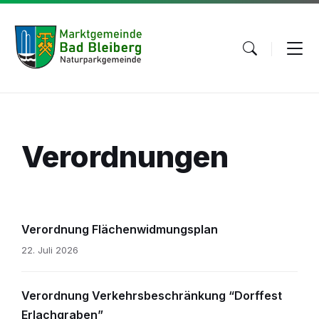
Skip
Skip
Skip
to
to
to
content
main
footer
navigation
Verordnungen
Verordnung Flächenwidmungsplan
22. Juli 2026
Verordnung Verkehrsbeschränkung “Dorffest
Erlachgraben”