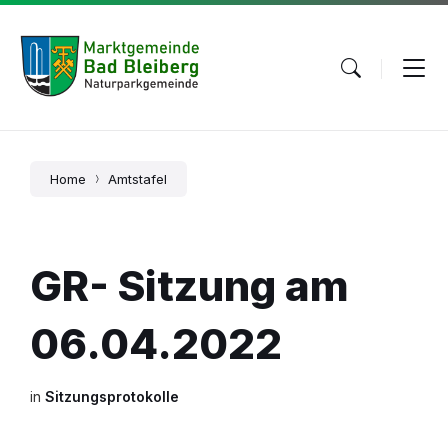
Skip
Skip
Skip
to
to
to
content
main
footer
navigation
Home
Amtstafel
GR- Sitzung am
06.04.2022
in
Sitzungsprotokolle