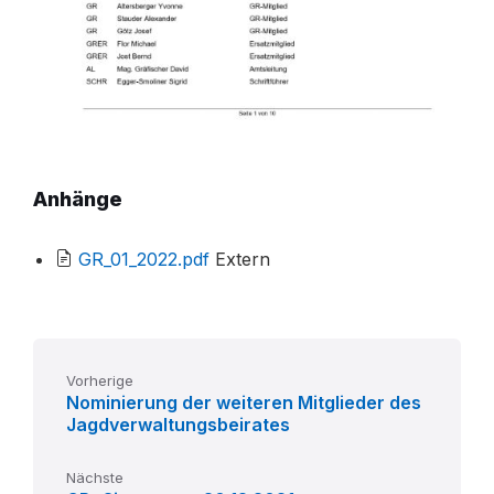
Anhänge
File
GR_01_2022.pdf
Extern
extension:
pdf
Vorherige
Nominierung der weiteren Mitglieder des
Jagdverwaltungsbeirates
Nächste