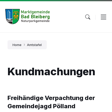
Skip
Skip
Skip
to
to
to
content
main
footer
navigation
Home
Amtstafel
Kundmachungen
Freihändige Verpachtung der
Gemeindejagd Pölland