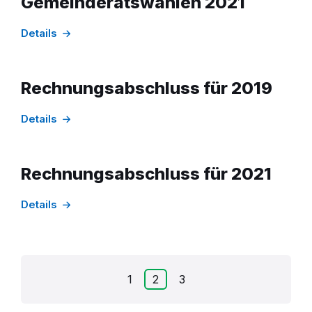
Gemeinderatswahlen 2021
Details
Rechnungsabschluss für 2019
Details
Rechnungsabschluss für 2021
Details
Seitennummerierung
1
2
3
der