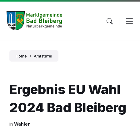
Skip
Skip
Skip
to
to
to
content
main
footer
navigation
Home
Amtstafel
Ergebnis EU Wahl
2024 Bad Bleiberg
in
Wahlen