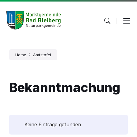
Skip
Skip
Skip
to
to
to
content
main
footer
navigation
Home
Amtstafel
Bekanntmachung
Keine Einträge gefunden