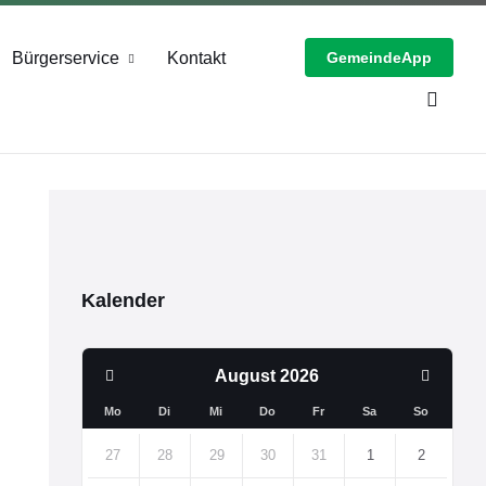
Bürgerservice
Kontakt
GemeindeApp
Kalender
Previous
Next
August
2026
Month
Month
Mo
Di
Mi
Do
Fr
Sa
So
Skip
calendar
27
28
29
30
31
1
2
days