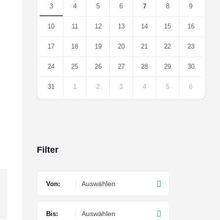
3
4
5
6
7
8
9
10
11
12
13
14
15
16
17
18
19
20
21
22
23
24
25
26
27
28
29
30
31
1
2
3
4
5
6
Back
to
calendar
days
Filter
Von:
Bis: