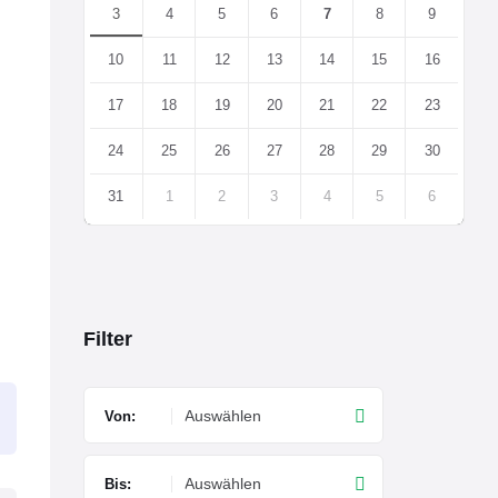
3
4
5
6
7
8
9
10
11
12
13
14
15
16
17
18
19
20
21
22
23
24
25
26
27
28
29
30
31
1
2
3
4
5
6
Back
to
calendar
days
Filter
Von:
Bis: