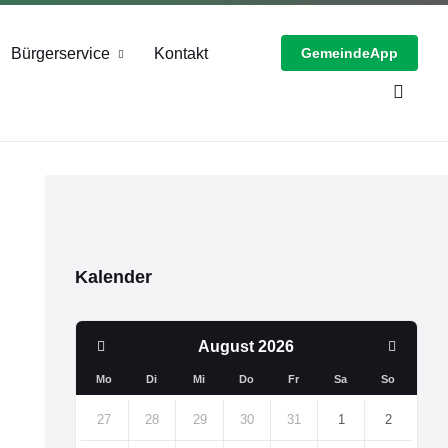
Bürgerservice
Kontakt
GemeindeApp
Kalender
Previous
Next
August
2026
Month
Month
Mo
Di
Mi
Do
Fr
Sa
So
Skip
calendar
27
28
29
30
31
1
2
days