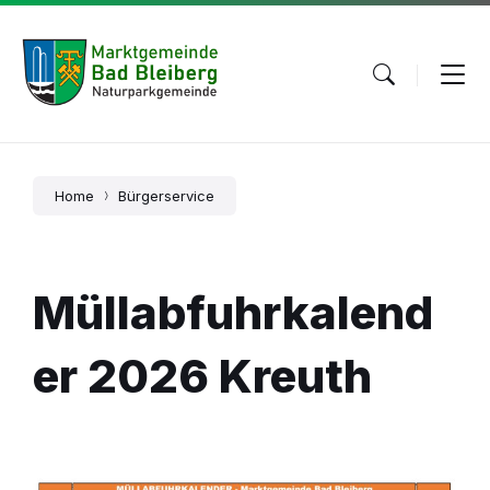
Skip
Skip
Skip
to
to
to
content
main
footer
navigation
Home
Bürgerservice
Müllabfuhrkalend
er 2026 Kreuth