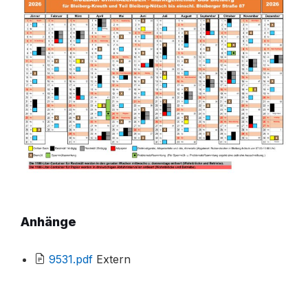
Anhänge
File
9531.pdf
Extern
extension:
pdf