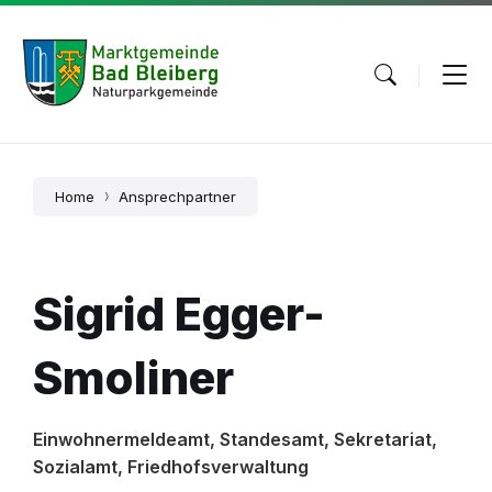
Skip
Skip
Skip
to
to
to
content
main
footer
navigation
Home
Ansprechpartner
Sigrid Egger-
Smoliner
Einwohnermeldeamt, Standesamt, Sekretariat,
Sozialamt, Friedhofsverwaltung