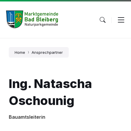
Skip
Skip
Skip
to
to
to
content
main
footer
navigation
Home
Ansprechpartner
Ing. Natascha
Oschounig
Bauamtsleiterin