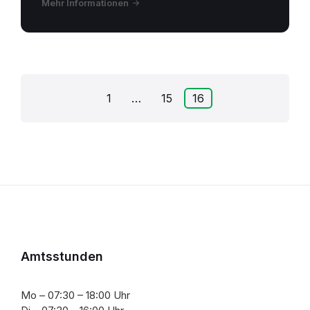
Mehr Informationen
Seitennummerierung
1
…
15
16
der
Beiträge
Amtsstunden
Mo – 07:30 – 18:00 Uhr