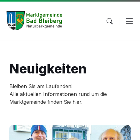
Skip
Skip
Skip
to
to
to
content
main
footer
navigation
Neuigkeiten
Bleiben Sie am Laufenden!
Alle aktuellen Informationen rund um die
Marktgemeinde finden Sie hier.