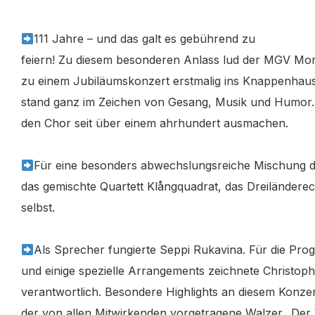
111 Jahre – und das galt es gebührend zu
feiern! Zu diesem besonderen Anlass lud der MGV M
zu einem Jubiläumskonzert erstmalig ins Knappenhaus
stand ganz im Zeichen von Gesang, Musik und Humor. D
den Chor seit über einem
ahrhundert ausmachen.
Für eine besonders abwechslungsreiche Mischung d
das gemischte Quartett Klångquadrat, das Dreiländere
selbst.
Als Sprecher fungierte Seppi Rukavina. Für die P
und einige spezielle Arrangements zeichnete Christoph
verantwortlich. Besondere Highlights an diesem Konze
der von allen Mitwirkenden vorgetragene Walzer „Der 