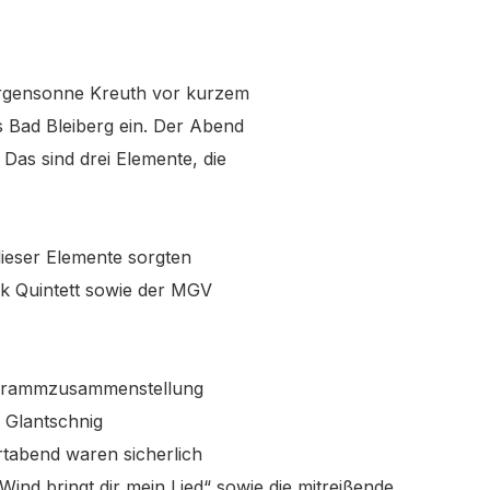
orgensonne Kreuth vor kurzem
 Bad Bleiberg ein. Der Abend
as sind drei Elemente, die
ieser Elemente sorgten
ck Quintett sowie der MGV
rogrammzusammenstellung
 Glantschnig
rtabend waren sicherlich
Wind bringt dir mein
Lied“ sowie die mitreißende