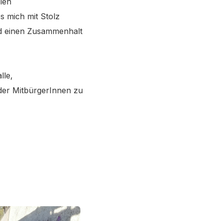
len
es mich mit Stolz
und einen Zusammenhalt
lle,
 der MitbürgerInnen zu