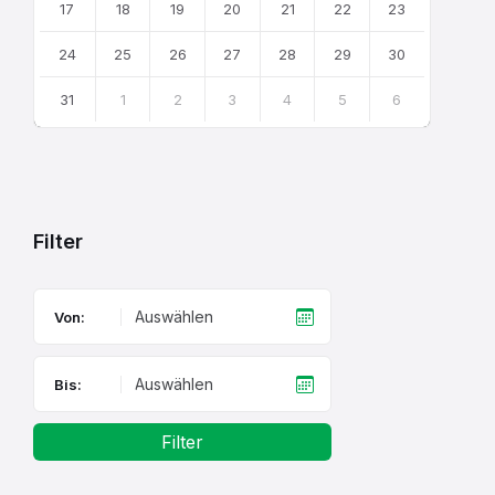
17
18
19
20
21
22
23
24
25
26
27
28
29
30
31
1
2
3
4
5
6
Back
to
calendar
days
Filter
Von:
Bis:
Filter