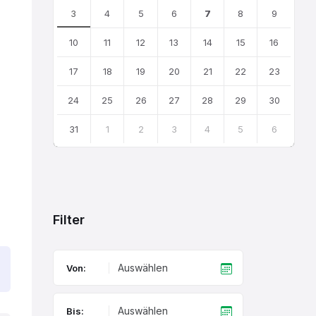
3
4
5
6
7
8
9
10
11
12
13
14
15
16
17
18
19
20
21
22
23
24
25
26
27
28
29
30
31
1
2
3
4
5
6
Back
to
calendar
days
Filter
Von:
Bis: