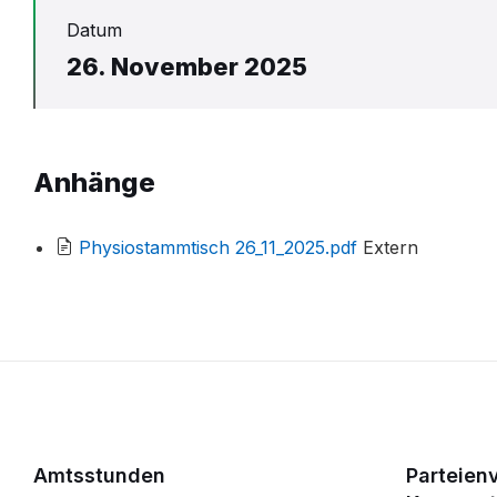
Datum
26. November 2025
Anhänge
File
Physiostammtisch 26_11_2025.pdf
Extern
extension:
pdf
Amtsstunden
Parteien