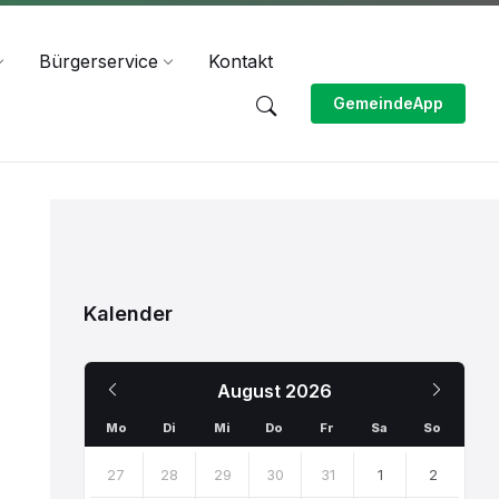
Bürgerservice
Kontakt
GemeindeApp
Kalender
Previous
Next
August
2026
Month
Month
Mo
Di
Mi
Do
Fr
Sa
So
Skip
calendar
27
28
29
30
31
1
2
days