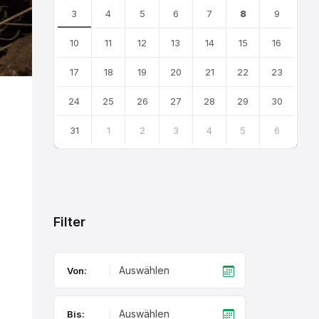
3
4
5
6
7
8
9
10
11
12
13
14
15
16
17
18
19
20
21
22
23
24
25
26
27
28
29
30
31
1
2
3
4
5
6
Back
to
calendar
days
Filter
Von:
Bis: