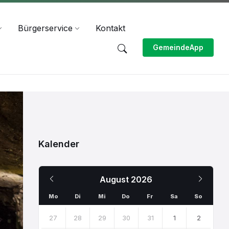
Bürgerservice
Kontakt
GemeindeApp
Kalender
Previous
Next
August
2026
Month
Month
Mo
Di
Mi
Do
Fr
Sa
So
Skip
calendar
27
28
29
30
31
1
2
days