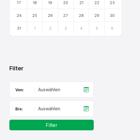
17
18
19
20
21
22
23
24
25
26
27
28
29
30
31
1
2
3
4
5
6
Back
to
calendar
days
Filter
Von:
Bis:
Filter