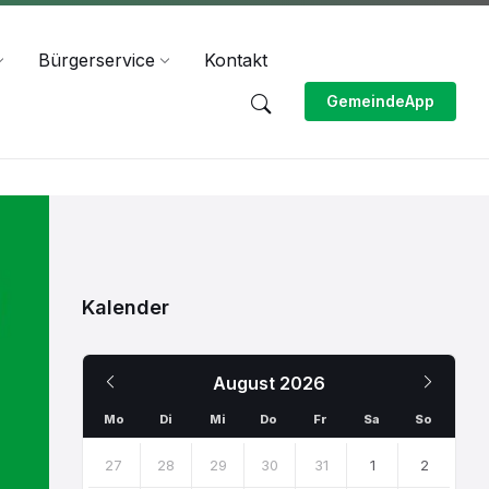
Bürgerservice
Kontakt
GemeindeApp
Kalender
Previous
Next
August
2026
Month
Month
Mo
Di
Mi
Do
Fr
Sa
So
Skip
calendar
27
28
29
30
31
1
2
days