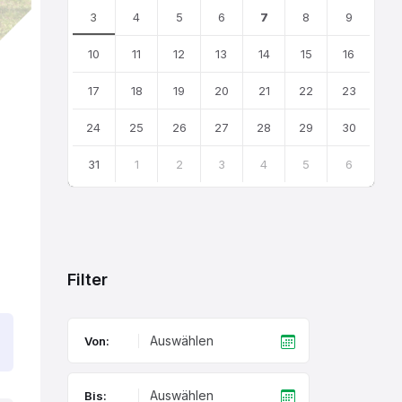
3
4
5
6
7
8
9
10
11
12
13
14
15
16
17
18
19
20
21
22
23
24
25
26
27
28
29
30
31
1
2
3
4
5
6
Back
to
calendar
days
Filter
Von:
Bis: