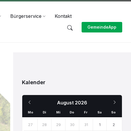
Bürgerservice
Kontakt
GemeindeApp
Kalender
Previous
Next
August
2026
Month
Month
Mo
Di
Mi
Do
Fr
Sa
So
Skip
calendar
27
28
29
30
31
1
2
days