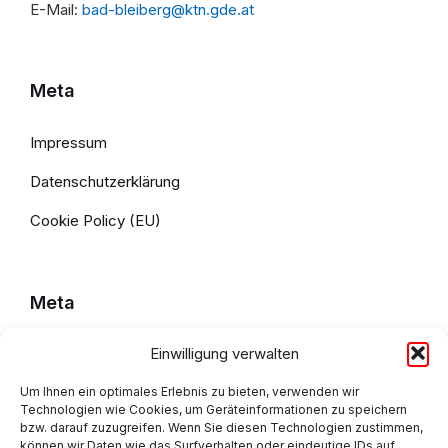
E-Mail:
bad-bleiberg@ktn.gde.at
Meta
Impressum
Datenschutzerklärung
Cookie Policy (EU)
Meta
Einwilligung verwalten
Impressum
Um Ihnen ein optimales Erlebnis zu bieten, verwenden wir
Datenschutzerklärung
Technologien wie Cookies, um Geräteinformationen zu speichern
bzw. darauf zuzugreifen. Wenn Sie diesen Technologien zustimmen,
Cookie Policy (EU)
können wir Daten wie das Surfverhalten oder eindeutige IDs auf