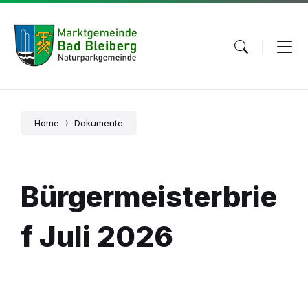
Skip
Skip
Skip
to
to
to
content
main
footer
navigation
Home
Dokumente
Bürgermeisterbrie
f Juli 2026