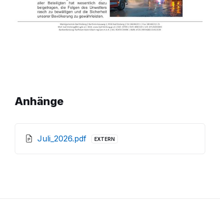
Anhänge
File
Juli_2026.pdf
EXTERN
extension:
pdf