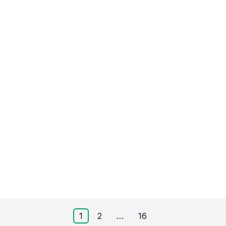
g
1
2
…
16