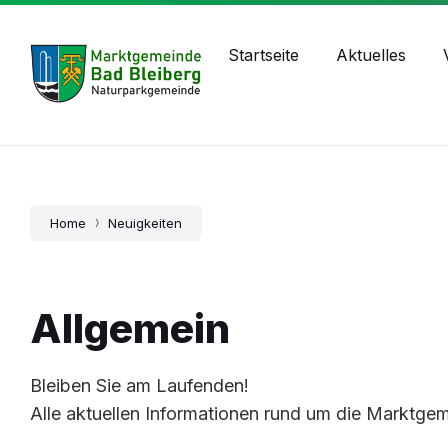
Skip
Skip
Skip
bad-bleiberg@ktn.gde.at
+43 4244 2211
to
to
to
content
main
footer
Startseite
Aktuelles
navigation
Home
Neuigkeiten
Allgemein
Bleiben Sie am Laufenden!
Alle aktuellen Informationen rund um die Marktgeme