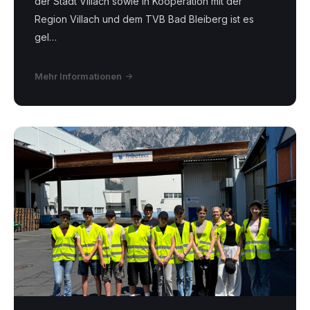
der Stadt Villach sowie in Kooperation mit der
Region Villach und dem TVB Bad Bleiberg ist es
gel…
Mehr Informationen
MS
Nötsch_Tribotecc.png