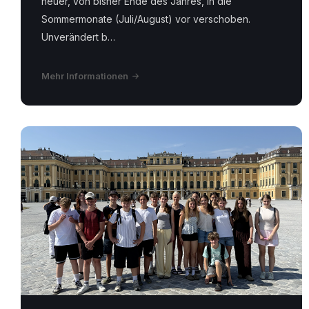
heuer, von bisher Ende des Jahres, in die
Sommermonate (Juli/August) vor verschoben.
Unverändert b…
Mehr Informationen
MS
Nötsch
Wien
01.png