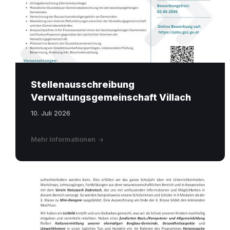
Stellenausschreibung
Verwaltungsgemeinschaft Villach
10. Juli 2026
Mehr Informationen
Auf
dem
Weg
zur