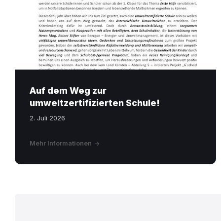
umweltzertifizierten
Schule_GemeindeApp.pdf
Auf dem Weg zur
umweltzertifizierten Schule!
2. Juli 2026
Mehr Informationen
Seitennummerierun