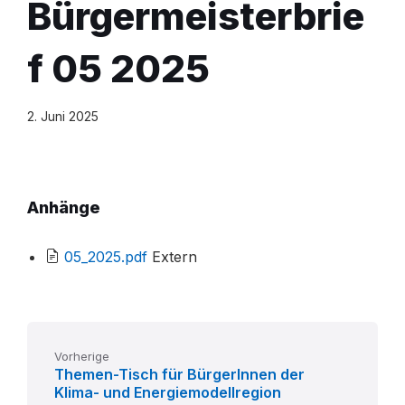
Bürgermeisterbrie
f 05 2025
2. Juni 2025
Anhänge
File
05_2025.pdf
Extern
extension:
pdf
Vorherige
Themen-Tisch für BürgerInnen der
Klima- und Energiemodellregion