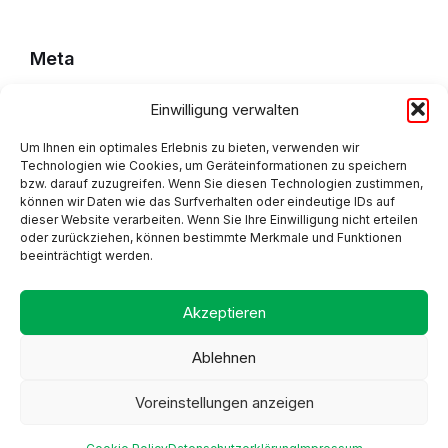
Meta
Einwilligung verwalten
Impressum
Datenschutzerklärung
Um Ihnen ein optimales Erlebnis zu bieten, verwenden wir
Technologien wie Cookies, um Geräteinformationen zu speichern
bzw. darauf zuzugreifen. Wenn Sie diesen Technologien zustimmen,
Cookie Policy (EU)
können wir Daten wie das Surfverhalten oder eindeutige IDs auf
dieser Website verarbeiten. Wenn Sie Ihre Einwilligung nicht erteilen
oder zurückziehen, können bestimmte Merkmale und Funktionen
beeinträchtigt werden.
Adresse
Akzeptieren
Ablehnen
Voreinstellungen anzeigen
Proudly made by Alpsware
A part of the GemeindeApp family by Axandu