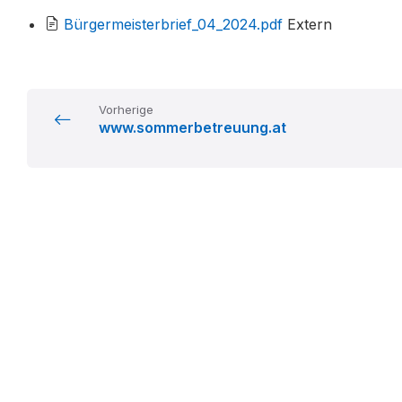
File
Bürgermeisterbrief_04_2024.pdf
Extern
extension:
pdf
Vorherige
www.sommerbetreuung.at