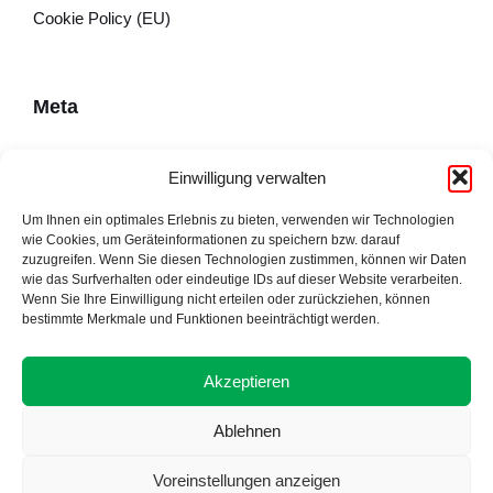
Cookie Policy (EU)
Meta
Impressum
Einwilligung verwalten
Datenschutzerklärung
Um Ihnen ein optimales Erlebnis zu bieten, verwenden wir Technologien
wie Cookies, um Geräteinformationen zu speichern bzw. darauf
Cookie Policy (EU)
zuzugreifen. Wenn Sie diesen Technologien zustimmen, können wir Daten
wie das Surfverhalten oder eindeutige IDs auf dieser Website verarbeiten.
Wenn Sie Ihre Einwilligung nicht erteilen oder zurückziehen, können
bestimmte Merkmale und Funktionen beeinträchtigt werden.
Adresse
Akzeptieren
Ablehnen
Voreinstellungen anzeigen
Proudly made by Alpsware