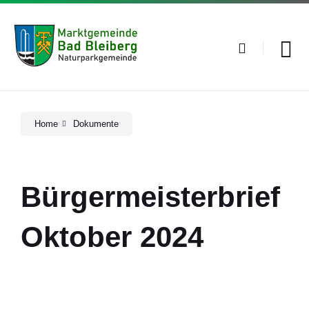
Skip
Skip
Skip
to
to
to
content
main
footer
navigation
Home
Dokumente
Bürgermeisterbrief
Oktober 2024