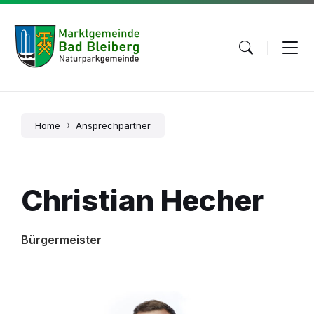
Skip
Skip
Skip
to
to
to
content
main
footer
navigation
Home
Ansprechpartner
Christian Hecher
Bürgermeister