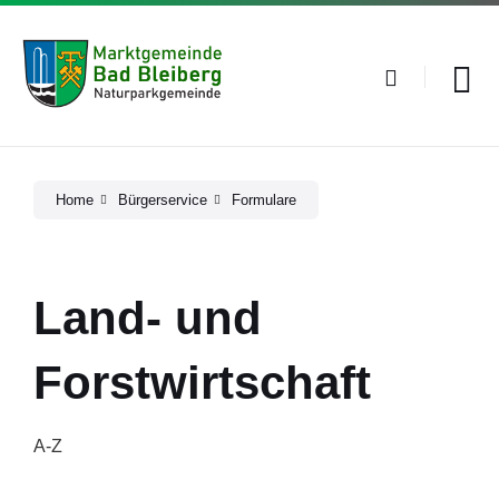
Skip
Skip
Skip
to
to
to
content
main
footer
navigation
Home
Bürgerservice
Formulare
Land- und
Forstwirtschaft
A-Z