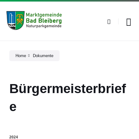
Skip
Skip
Skip
to
to
to
content
main
footer
navigation
Home
Dokumente
Bürgermeisterbrief
e
2024