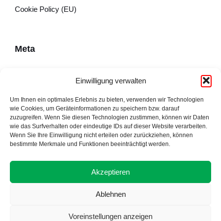
Cookie Policy (EU)
Meta
Impressum
Einwilligung verwalten
Datenschutzerklärung
Um Ihnen ein optimales Erlebnis zu bieten, verwenden wir Technologien
wie Cookies, um Geräteinformationen zu speichern bzw. darauf
Cookie Policy (EU)
zuzugreifen. Wenn Sie diesen Technologien zustimmen, können wir Daten
wie das Surfverhalten oder eindeutige IDs auf dieser Website verarbeiten.
Wenn Sie Ihre Einwilligung nicht erteilen oder zurückziehen, können
bestimmte Merkmale und Funktionen beeinträchtigt werden.
Adresse
Akzeptieren
Ablehnen
Voreinstellungen anzeigen
Proudly made by Alpsware